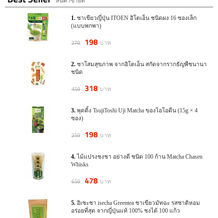
สินค้าขายดี
328
328
ชาเขียวญี่ปุ่น ITOEN อิโตเอ็น ชนิดผง 16 ซองเล็ก
บาท
บาท
450
490
(แบบพกพา)
ชาเขียวมัทฉะลาเต้ tsujiri matcha milk
เซนฉะ AGF Blendy Sencha Greentea
ชนิดผง รสชาติหอมนุ่มละไม ซองใหญ่
Powder
198
บาท
270
200g
218
198
บาท
บาท
290
270
Morihan ชาเขียวมัทฉะเข้มข้น สำหรับ
ชาเขียวญี่ปุ่น ITOEN อิโตเอ็น ชนิดผง
ชาโสมสุขภาพ จากอิโตเอ็น สกัดจากรากธัญพืชนานา
ทำไอศครีม 70 กรัม สำหรับ 4 ที่
16 ซองเล็ก (แบบพกพา)
ชนิด
318
บาท
450
พุดดิ้ง TsujiToshi Uji Matcha ของไอโอดีน (15g × 4
ซอง)
198
บาท
250
318
328
ไม้แปรงชงชา อย่างดี ชนิด 100 ก้าน Matcha Chasen
บาท
บาท
450
450
Whisks
ชาโสมสุขภาพ จากอิโตเอ็น สกัดจาก
อิเซะชา isecha Greentea ชาเขียวมัทฉะ
รากธัญพืชนานาชนิด
รสชาติหอมอร่อยที่สุด จากญี่ปุ่นแท้
478
บาท
650
100% ชงได้ 100 แก้ว
อิเซะชา isecha Greentea ชาเขียวมัทฉะ รสชาติหอม
อร่อยที่สุด จากญี่ปุ่นแท้ 100% ชงได้ 100 แก้ว