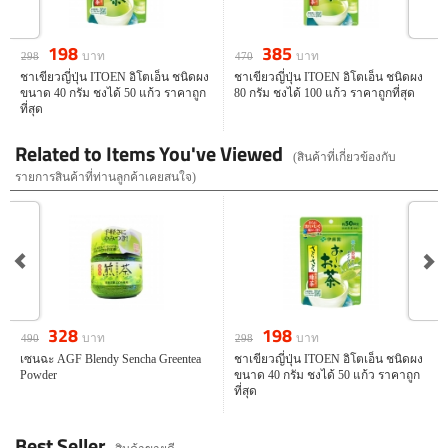
198
385
บาท
บาท
298
470
ชาเขียวญี่ปุ่น ITOEN อิโตเอ็น ชนิดผง
ชาเขียวญี่ปุ่น ITOEN อิโตเอ็น ชนิดผง
ขนาด 40 กรัม ชงได้ 50 แก้ว ราคาถูก
80 กรัม ชงได้ 100 แก้ว ราคาถูกที่สุด
ที่สุด
Related to Items You've Viewed
(สินค้าที่เกี่ยวข้องกับ
รายการสินค้าที่ท่านลูกค้าเคยสนใจ)
328
398
บาท
บาท
450
620
อิเซะชา isecha Greentea ชาเขียวมัทฉะ
ชาเขียวคาเทชิน 2 เท่า AGF Blendy
รสชาติหอมอร่อยที่สุด จากญี่ปุ่นแท้
Catechin Greentea ฉลากทอง
100% ชงได้ 100 แก้ว
328
198
บาท
บาท
490
298
เซนฉะ AGF Blendy Sencha Greentea
ชาเขียวญี่ปุ่น ITOEN อิโตเอ็น ชนิดผง
Powder
ขนาด 40 กรัม ชงได้ 50 แก้ว ราคาถูก
ที่สุด
Best Seller