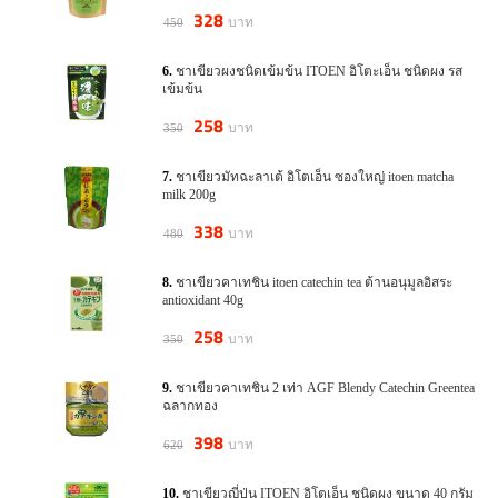
328
บาท
450
ชาเขียวผงชนิดเข้มข้น ITOEN อิโตะเอ็น ชนิดผง รส
เข้มข้น
258
บาท
350
ชาเขียวมัทฉะลาเต้ อิโตเอ็น ซองใหญ่ itoen matcha
milk 200g
338
บาท
480
ชาเขียวคาเทชิน itoen catechin tea ต้านอนุมูลอิสระ
antioxidant 40g
258
บาท
350
ชาเขียวคาเทชิน 2 เท่า AGF Blendy Catechin Greentea
ฉลากทอง
398
บาท
620
ชาเขียวญี่ปุ่น ITOEN อิโตเอ็น ชนิดผง ขนาด 40 กรัม