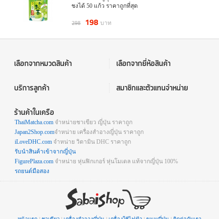
ชงได้ 50 แก้ว ราคาถูกที่สุด
198
บาท
298
เลือกจากหมวดสินค้า
เลือกจากยี่ห้อสินค้า
บริการลูกค้า
สมาชิกและตัวแทนจำหน่าย
ร้านค้าในเครือ
ThaiMatcha.com
จำหน่ายชาเขียว ญี่ปุ่น ราคาถูก
Japan2Shop.com
จำหน่าย เครื่องสำอางญี่ปุ่น ราคาถูก
iLoveDHC.com
จำหน่าย วิตามิน DHC ราคาถูก
รับนำสินค้าเข้าจากญี่ปุ่น
FigurePlaza.com
จำหน่าย หุ่นฟิกเกอร์ หุ่นโมเดล แท้จากญี่ปุ่น 100%
รถยนต์มือสอง
หน้าแรก
|
ชาเขียว
|
เครื่องสำอางญี่ปุ่น
|
เครื่องใช้ไฟฟ้า
|
ขนมญี่ปุ่น
|
ติดต่อกับเรา