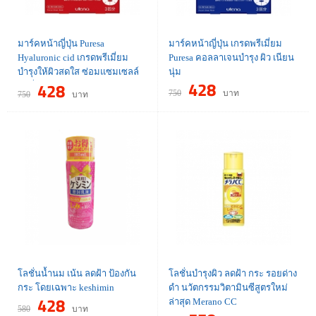
มาร์คหน้าญี่ปุ่น Puresa
มาร์คหน้าญี่ปุ่น เกรดพรีเมี่ยม
Hyaluronic cid เกรดพรีเมี่ยม
Puresa คอลลาเจนบำรุง ผิว เนียน
บำรุงให้ผิวสดใส ซ่อมแซมเซลล์
นุ่ม
428
428
ผิวที่ถูกทำลาย
750
บาท
750
บาท
โลชั่นน้ำนม เน้น ลดฝ้า ป้องกัน
โลชั่นบำรุงผิว ลดฝ้า กระ รอยด่าง
กระ โดยเฉพาะ keshimin
ดำ นวัตกรรมวิตามินซีสูตรใหม่
428
ล่าสุด Merano CC
580
บาท