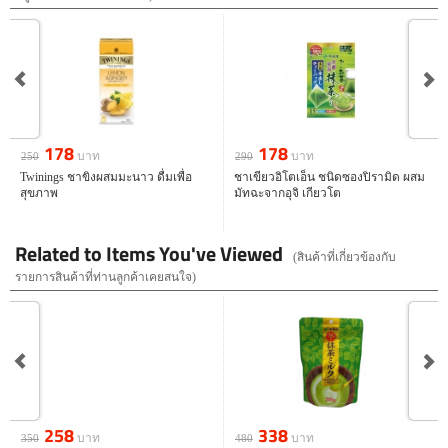
178
178
บาท
บาท
250
290
Twinings ชาขิงผสมมะนาว ดื่มเพื่อ
ชาเขียวอิโตเอ็น ชนิดซองปิรามิด ผสม
สุขภาพ
มัทฉะจากอุจิ เกียวโต
Related to Items You've Viewed
(สินค้าที่เกี่ยวข้องกับ
รายการสินค้าที่ท่านลูกค้าเคยสนใจ)
118
278
บาท
บาท
200
350
Maxim Matcha latte Stick ชาเขียวมัท
ชาเชียวญี่ปุ่นผสมมัทฉะ ชนิดถุง tea
ฉะลาเต้
bag
258
338
บาท
บาท
350
480