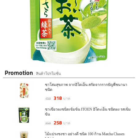
Greentea Powder 1 กิโลกรัม เบอร์ 23
กาแฟ ชงได้ 100 แก้ว
Promotion
สินค้าโปรโมชั่น
ชาโสมสุขภาพ จากอิโตเอ็น สกัดจากรากธัญพืชนานา
ชนิด
318
บาท
450
ชาเขียวผงชนิดเข้มข้น ITOEN อิโตะเอ็น ชนิดผง รสเข้ม
ข้น
258
บาท
350
ไม้แปรงชงชา อย่างดี ชนิด 100 ก้าน Matcha Chasen