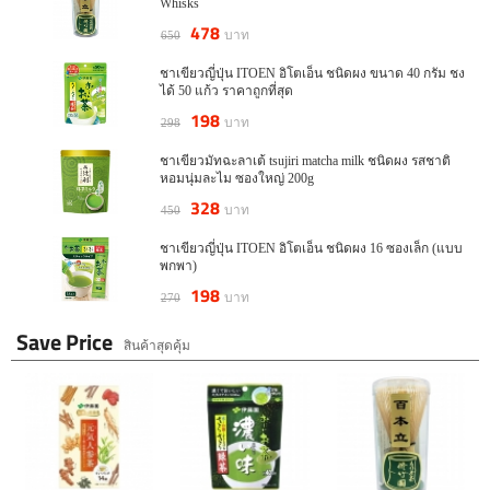
Whisks
478
บาท
650
ชาเขียวญี่ปุ่น ITOEN อิโตเอ็น ชนิดผง ขนาด 40 กรัม ชง
ได้ 50 แก้ว ราคาถูกที่สุด
198
บาท
298
ชาเขียวมัทฉะลาเต้ tsujiri matcha milk ชนิดผง รสชาติ
หอมนุ่มละไม ซองใหญ่ 200g
328
บาท
450
ชาเขียวญี่ปุ่น ITOEN อิโตเอ็น ชนิดผง 16 ซองเล็ก (แบบ
พกพา)
198
บาท
270
Save Price
สินค้าสุดคุ้ม