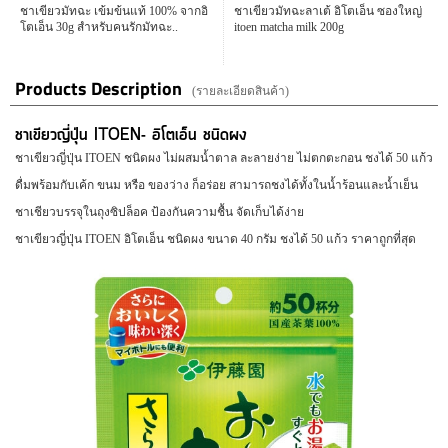
ชาเขียวมัทฉะ เข้มข้นแท้ 100% จากอิ
ชาเขียวมัทฉะลาเต้ อิโตเอ็น ซองใหญ่
โตเอ็น 30g สำหรับคนรักมัทฉะ..
itoen matcha milk 200g
Products Description
(รายละเอียดสินค้า)
ชาเขียวญี่ปุ่น ITOEN- อิโตเอ็น ชนิดผง
258
198
บาท
บาท
328
350
ชาเขียวญี่ปุ่น ITOEN ชนิดผง ไม่ผสมน้ำตาล ละลายง่าย ไม่ตกตะกอน ชงได้ 50 แก้ว
Maruko ชาเขียวข้าวคั่ว เกมมัยฉะ
ชาอู่หลง ชนิด tea bag มี polyphenol 360
ชนิดซอง tea bag
mg 1..
ดื่มพร้อมกับเค้ก ขนม หรือ ของว่าง ก็อร่อย สามารถชงได้ทั้งในน้ำร้อนและน้ำเย็น
178
198
บาท
บาท
290
270
ชาเชียวบรรจุในถุงซิปล็อค ป้องกันความชื้น จัดเก็บได้ง่าย
ชาเขียวอิโตเอ็น ชนิดซองปิรามิด ผสม
ชาเขียวญี่ปุ่น ITOEN อิโตเอ็น ชนิดผง
ชาเขียวญี่ปุ่น ITOEN อิโตเอ็น ชนิดผง ขนาด 40 กรัม ชงได้ 50 แก้ว ราคาถูกที่สุด
มัทฉะจากอุจิ เกียวโต
16 ซองเล็ก (แบบพกพา)
1,980
358
บาท
บาท
2,590
450
ผงชาเขียว ฮามัทฉะ Hamatcha
ITOEN ชาโฮจิ รสชาติสำหรับคนชอบ